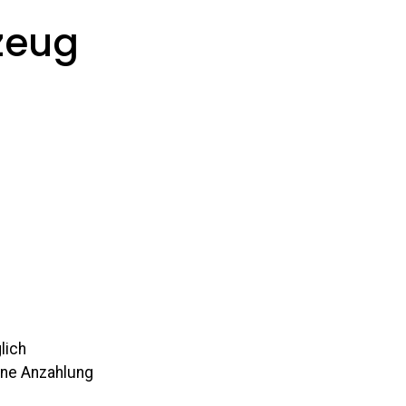
zeug
lich
hne Anzahlung