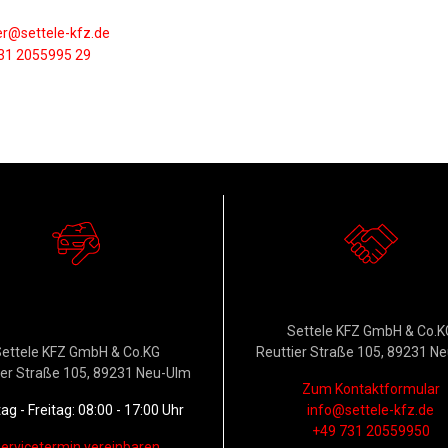
er@settele-kfz.de
31 2055995 29
erkstattservice &
Kontakt
Ersatzteildienst
Settele KFZ GmbH & Co.K
ettele KFZ GmbH & Co.KG
Reuttier Straße 105, 89231 N
ier Straße 105, 89231 Neu-Ulm
Zum Kontaktformular
g - Freitag: 08:00 - 17:00 Uhr
info@settele-kfz.de
+49 731 20559950
ervicetermin vereinbaren