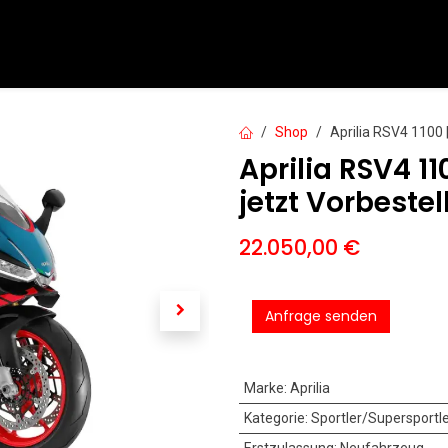
PKW
Motorräder
Motorroller
Service
Mieten
Shop
Aprilia RSV4 1100 
Aprilia RSV4 11
jetzt Vorbestel
22.050,00
€
Anfrage senden
Marke
:
Aprilia
Kategorie
:
Sportler/Supersportl