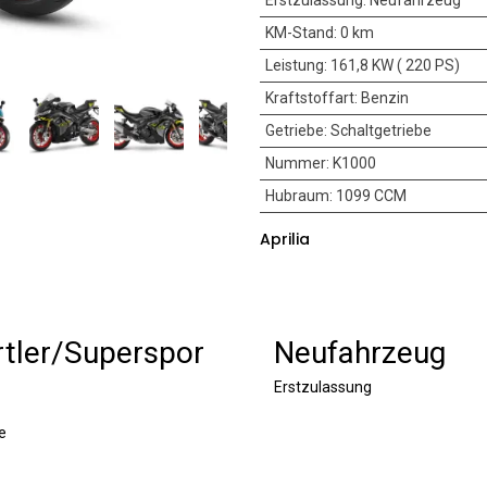
Erstzulassung
:
Neufahrzeug
KM-Stand
:
0 km
Leistung
:
161,8 KW ( 220 PS)
Kraftstoffart
:
Benzin
Getriebe
:
Schaltgetriebe
Nummer
:
K1000
Hubraum
:
1099 CCM
Aprilia
tler/Superspor
Neufahrzeug
Erstzulassung
e