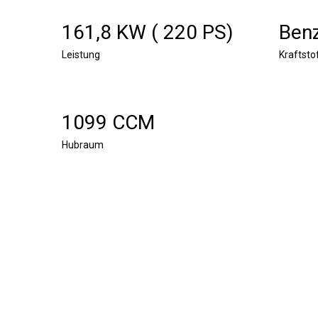
161,8 KW ( 220 PS)
Benz
Leistung
Kraftsto
1099 CCM
Hubraum