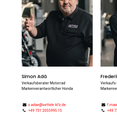
Simon Adä
Frederi
Verkaufsberater Motorrad
Verkaufs-
Markenverantwortlicher Honda
Markenver
s.adae@settele-kfz.de
f.mai
+49 731 2055995 15
+49 7