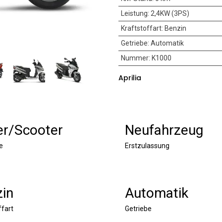
Leistung
:
2,4KW (3PS)
Kraftstoffart
:
Benzin
Getriebe
:
Automatik
Nummer
:
K1000
Aprilia
er/Scooter
Neufahrzeug
e
Erstzulassung
in
Automatik
ffart
Getriebe