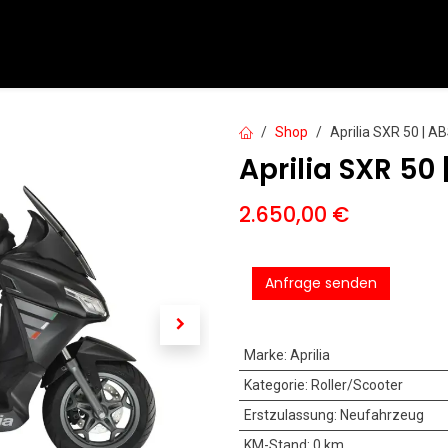
PKW
Motorräder
Motorroller
Service
Mieten
Shop
Aprilia SXR 50 | AB
Aprilia SXR 50 
2.650,00
€
Anfrage senden
Marke
:
Aprilia
Kategorie
:
Roller/Scooter
Erstzulassung
:
Neufahrzeug
KM-Stand
:
0 km