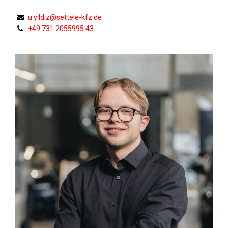
u.yildiz@settele-kfz.de
+49 731 2055995 43