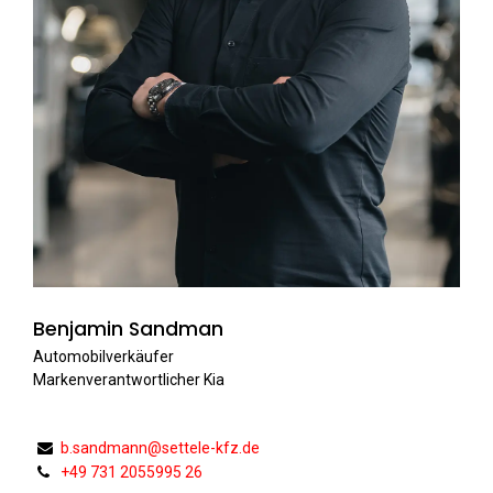
Benjamin Sandman
Automobilverkäufer
Markenverantwortlicher Kia
b.sandmann@settele-kfz.de
+49 731 2055995 26