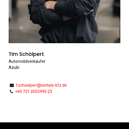
Tim Schölpert
Automobilverkäufer
Azubi
t.schoelpert@settele-kfz.de
+49 731 2055995 23