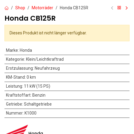
Shop
Motorräder
Honda CB125R
Honda CB125R
Dieses Produkt ist nicht länger verfügbar.
Marke
:
Honda
Kategorie
:
Klein/Leichtkraftrad
Erstzulassung
:
Neufahrzeug
KM-Stand
:
0 km
Leistung
:
11 kW (15 PS)
Kraftstoffart
:
Benzin
Getriebe
:
Schaltgetriebe
Nummer
:
K1000
Honda