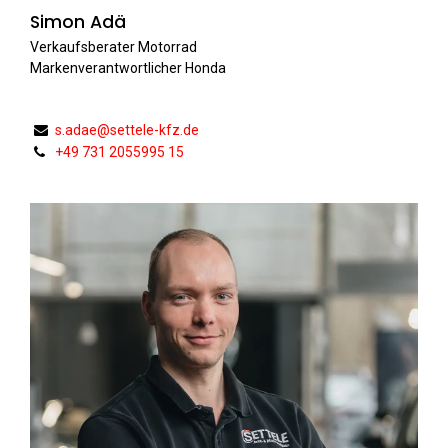
Simon Adä
Verkaufsberater Motorrad
Markenverantwortlicher Honda
s.adae@settele-kfz.de
+49 731 2055995 15