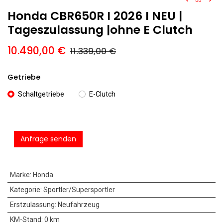
Honda CBR650R I 2026 I NEU |
Tageszulassung |ohne E Clutch
10.490,00
€
11.339,00
€
Getriebe
Schaltgetriebe
E-Clutch
Anfrage senden
Marke
:
Honda
Kategorie
:
Sportler/Supersportler
Erstzulassung
:
Neufahrzeug
KM-Stand
:
0 km