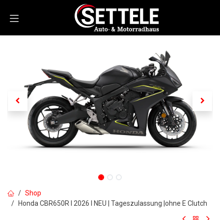
Zum Inhalt springen
Shop
Honda CBR650R I 2026 I NEU | Tageszulassung |ohne E Clutch