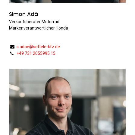
Simon Adä
Verkaufsberater Motorrad
Markenverantwortlicher Honda
s.adae@settele-kfz.de
+49 731 2055995 15