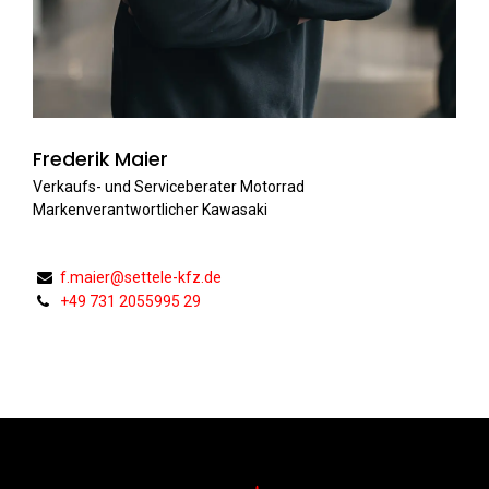
Frederik Maier
Verkaufs- und Serviceberater Motorrad
Markenverantwortlicher Kawasaki
f.maier@settele-kfz.de
+49 731 2055995 29