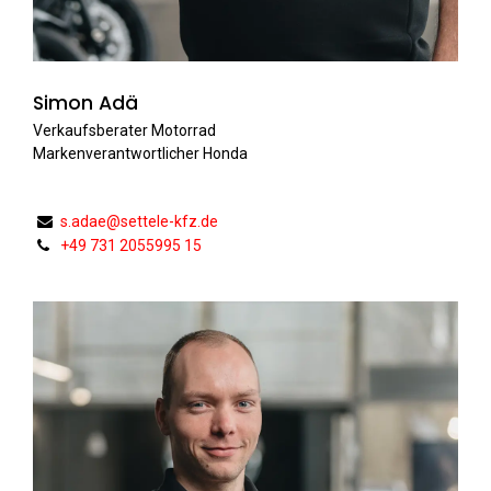
Simon Adä
Verkaufsberater Motorrad
Markenverantwortlicher Honda
s.adae@settele-kfz.de
+49 731 2055995 15