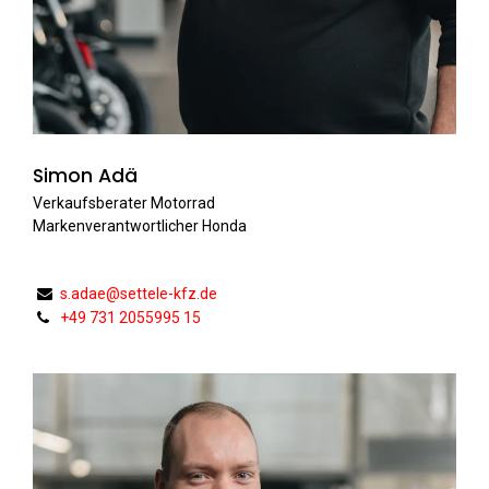
Simon Adä
Verkaufsberater Motorrad
Markenverantwortlicher Honda
s.adae@settele-kfz.de
+49 731 2055995 15