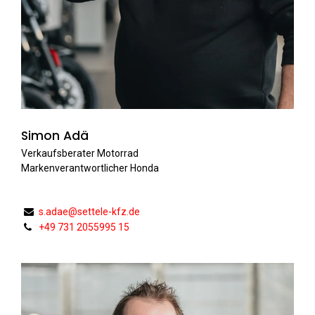
Simon Adä
Verkaufsberater Motorrad
Markenverantwortlicher Honda
s.adae@settele-kfz.de
+49 731 2055995 15