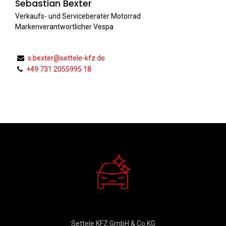
Sebastian Bexter
Verkaufs- und Serviceberater Motorrad
Markenverantwortlicher Vespa
s.bexter@settele-kfz.de
+49 731 2055995 18
Verkauf
Settele KFZ GmbH & Co.KG