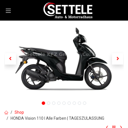
Zum Inhalt springen
Shop
HONDA Vision 110 I Alle Farben | TAGESZULASSUNG