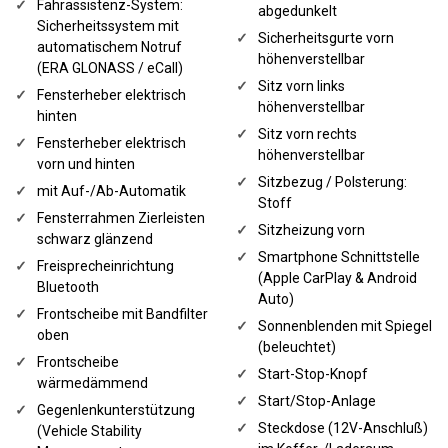
✓
Fahrassistenz-System:
abgedunkelt
Sicherheitssystem mit
✓
Sicherheitsgurte vorn
automatischem Notruf
höhenverstellbar
(ERA GLONASS / eCall)
✓
Sitz vorn links
✓
Fensterheber elektrisch
höhenverstellbar
hinten
✓
Sitz vorn rechts
✓
Fensterheber elektrisch
höhenverstellbar
vorn und hinten
✓
Sitzbezug / Polsterung:
✓
mit Auf-/Ab-Automatik
Stoff
✓
Fensterrahmen Zierleisten
✓
Sitzheizung vorn
schwarz glänzend
✓
Smartphone Schnittstelle
✓
Freisprecheinrichtung
(Apple CarPlay & Android
Bluetooth
Auto)
✓
Frontscheibe mit Bandfilter
✓
Sonnenblenden mit Spiegel
oben
(beleuchtet)
✓
Frontscheibe
✓
Start-Stop-Knopf
wärmedämmend
✓
Start/Stop-Anlage
✓
Gegenlenkunterstützung
✓
Steckdose (12V-Anschluß)
(Vehicle Stability