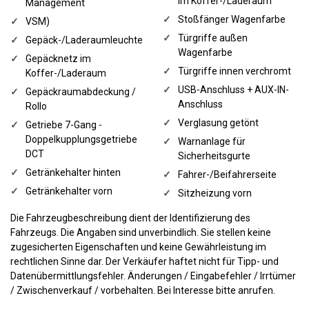
im Koffer-/Laderaum
Management
✓
Stoßfänger Wagenfarbe
✓
VSM)
✓
Türgriffe außen
✓
Gepäck-/Laderaumleuchte
Wagenfarbe
✓
Gepäcknetz im
✓
Türgriffe innen verchromt
Koffer-/Laderaum
✓
USB-Anschluss + AUX-IN-
✓
Gepäckraumabdeckung /
Anschluss
Rollo
✓
Verglasung getönt
✓
Getriebe 7-Gang -
Doppelkupplungsgetriebe
✓
Warnanlage für
DCT
Sicherheitsgurte
✓
Getränkehalter hinten
✓
Fahrer-/Beifahrerseite
✓
Getränkehalter vorn
✓
Sitzheizung vorn
Die Fahrzeugbeschreibung dient der Identifizierung des
Fahrzeugs. Die Angaben sind unverbindlich. Sie stellen keine
zugesicherten Eigenschaften und keine Gewährleistung im
rechtlichen Sinne dar. Der Verkäufer haftet nicht für Tipp- und
Datenübermittlungsfehler. Änderungen / Eingabefehler / Irrtümer
/ Zwischenverkauf / vorbehalten. Bei Interesse bitte anrufen.