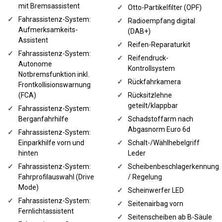
mit Bremsassistent
✓
Otto-Partikelfilter (OPF)
✓
Fahrassistenz-System:
✓
Radioempfang digital
Aufmerksamkeits-
(DAB+)
Assistent
✓
Reifen-Reparaturkit
✓
Fahrassistenz-System:
✓
Reifendruck-
Autonome
Kontrollsystem
Notbremsfunktion inkl.
✓
Rückfahrkamera
Frontkollisionswarnung
(FCA)
✓
Rücksitzlehne
geteilt/klappbar
✓
Fahrassistenz-System:
Berganfahrhilfe
✓
Schadstoffarm nach
Abgasnorm Euro 6d
✓
Fahrassistenz-System:
Einparkhilfe vorn und
✓
Schalt-/Wählhebelgriff
hinten
Leder
✓
Fahrassistenz-System:
✓
Scheibenbeschlagerkennung
Fahrprofilauswahl (Drive
/ Regelung
Mode)
✓
Scheinwerfer LED
✓
Fahrassistenz-System:
✓
Seitenairbag vorn
Fernlichtassistent
✓
Seitenscheiben ab B-Säule