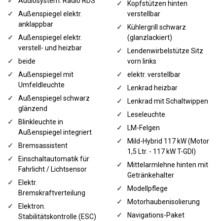
✓
Audiosystem: Radio RDS
✓
Kopfstützen hinten
✓
Außenspiegel elektr.
verstellbar
anklappbar
✓
Kühlergrill schwarz
✓
Außenspiegel elektr.
(glanzlackiert)
verstell- und heizbar
✓
Lendenwirbelstütze Sitz
✓
beide
vorn links
✓
Außenspiegel mit
✓
elektr. verstellbar
Umfeldleuchte
✓
Lenkrad heizbar
✓
Außenspiegel schwarz
✓
Lenkrad mit Schaltwippen
glänzend
✓
Leseleuchte
✓
Blinkleuchte in
✓
LM-Felgen
Außenspiegel integriert
✓
Mild-Hybrid 117 kW (Motor
✓
Bremsassistent
1,5 Ltr. - 117 kW T-GDI)
✓
Einschaltautomatik für
✓
Mittelarmlehne hinten mit
Fahrlicht / Lichtsensor
Getränkehalter
✓
Elektr.
✓
Modellpflege
Bremskraftverteilung
✓
Motorhaubenisolierung
✓
Elektron.
✓
Navigations-Paket
Stabilitätskontrolle (ESC)