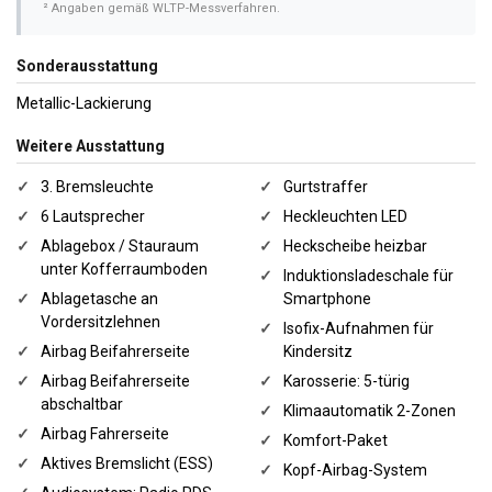
² Angaben gemäß WLTP-Messverfahren.
Sonderausstattung
Metallic-Lackierung
Weitere Ausstattung
✓
3. Bremsleuchte
✓
Gurtstraffer
✓
6 Lautsprecher
✓
Heckleuchten LED
✓
Ablagebox / Stauraum
✓
Heckscheibe heizbar
unter Kofferraumboden
✓
Induktionsladeschale für
✓
Ablagetasche an
Smartphone
Vordersitzlehnen
✓
Isofix-Aufnahmen für
✓
Airbag Beifahrerseite
Kindersitz
✓
Airbag Beifahrerseite
✓
Karosserie: 5-türig
abschaltbar
✓
Klimaautomatik 2-Zonen
✓
Airbag Fahrerseite
✓
Komfort-Paket
✓
Aktives Bremslicht (ESS)
✓
Kopf-Airbag-System