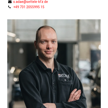
s.adae@settele-kfz.de
+49 731 2055995 15