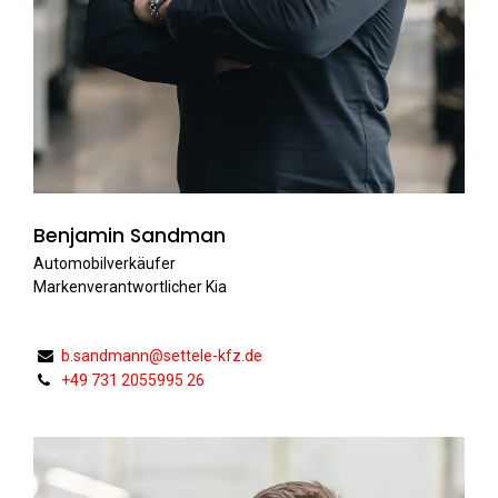
Benjamin Sandman
Automobilverkäufer
Markenverantwortlicher Kia
b.sandmann@settele-kfz.de
+49 731 2055995 26