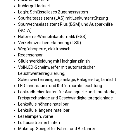
Kühlergrill lackiert
LogIn: Schlüsselloses Zugangssystem
Spurhalteassistent (LAS) mit Lenkunterstützung
Spurwechselassistent Plus (BSM) und Ausparkhilfe
(RCTA)
Notbrems-Warnblinkautomatik (ESS)
Verkehrszeichenerkennung (TSR)
Wegfahrsperre, elektronisch
Regensensor
Säulenverkleidung mit Hochglanzfinish
Voll-LED-Scheinwerfer mit automatischer
Leuchtweitenregulierung,
Scheinwerferreinigungsanlage, Halogen-Tagfahrlicht
LED-Innenraum- und Kofferraumbeleuchtung
Lenkradbedientasten für Audioquelle und Lautstärke,
Freisprechanlage und Geschwindigkeitsregelanlage
Lenksäule höheneinstellbar
Lenksäule längeneinstellbar
Leselampen, vorne
Luftausströmer hinten
Make-up-Spiegel für Fahrer und Beifahrer