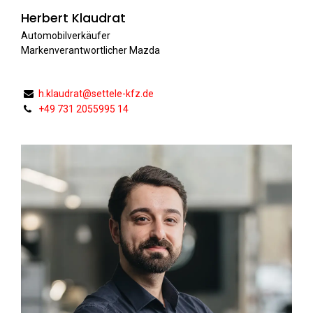
Herbert Klaudrat
Automobilverkäufer
Markenverantwortlicher Mazda
h.klaudrat@settele-kfz.de
+49 731 2055995 14