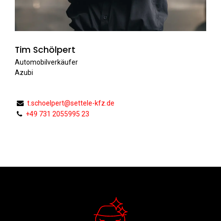
Tim Schölpert
Automobilverkäufer
Azubi
t.schoelpert@settele-kfz.de
+49 731 2055995 23