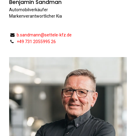
Benjamin Sandman
Automobilverkäufer
Markenverantwortlicher Kia
b.sandmann@settele-kfz.de
+49 731 2055995 26