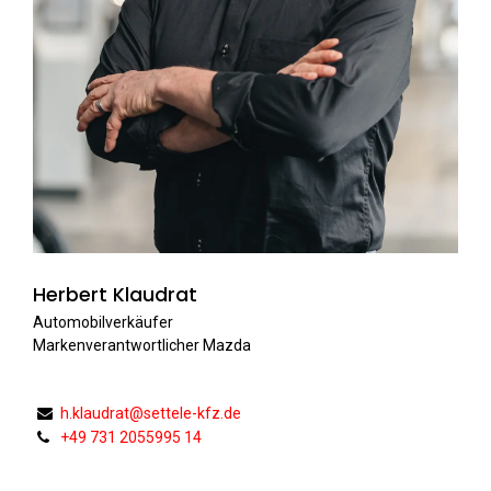
Herbert Klaudrat
Automobilverkäufer
Markenverantwortlicher Mazda
h.klaudrat@settele-kfz.de
+49 731 2055995 14