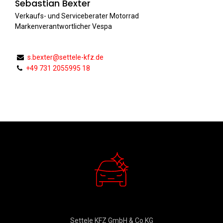
Sebastian Bexter
Verkaufs- und Serviceberater Motorrad
Markenverantwortlicher Vespa
s.bexter@settele-kfz.de
+49 731 2055995 18
Verkauf
Settele KFZ GmbH & Co.KG