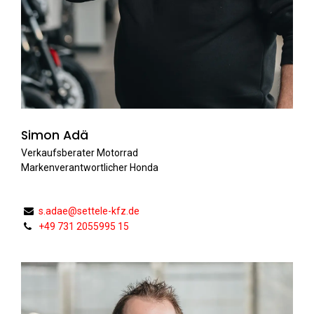
Simon Adä
Verkaufsberater Motorrad
Markenverantwortlicher Honda
s.adae@settele-kfz.de
+49 731 2055995 15