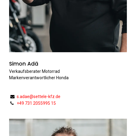
Simon Adä
Verkaufsberater Motorrad
Markenverantwortlicher Honda
s.adae@settele-kfz.de
+49 731 2055995 15