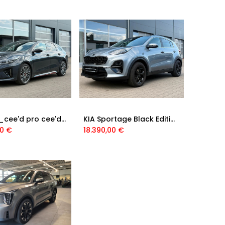
KIA pro_cee'd pro cee'd GT | Vollaustattung JBL MEMO PANO
KIA Sportage Black Edition 4WD/ KAM/ NAV/ PANO/ LED
00
€
18.390,00
€