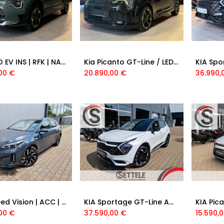
Kia NIRO EV INS | RFK | NAVI | LED | AHK | 4,79%
Kia Picanto GT-Line / LED/ KAM / NAV
00
€
20.890,00
€
36.990,
KIA XCeed Vision | ACC | PDC/KAM | SHZ | NAV |
KIA Sportage GT-Line AWD Drive-Wise,Sound-Paket
00
€
37.590,00
€
15.590,