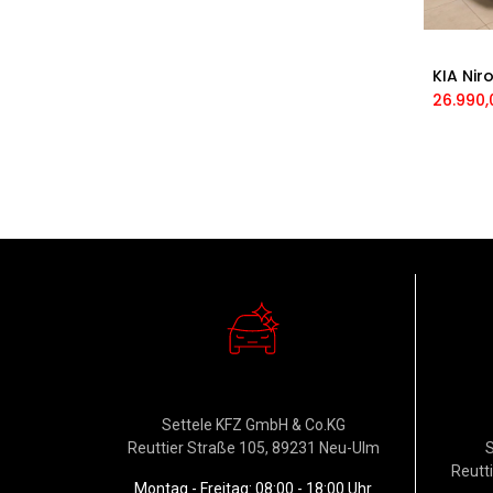
RENAULT
FORD
VW
HYUNDAI
26.990,
HYOSUNG
APRILIA
OPEL
Moto Guzzi
SUZUKI
YAMAHA
KTM
PORSCHE
DACIA
NISSAN
Verkauf
W
Settele KFZ GmbH & Co.KG
Reuttier Straße 105, 89231 Neu-Ulm
S
Reutt
Montag - Freitag: 08:00 - 18:00 Uhr