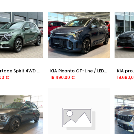
KIA Sportage Spirit 4WD /360 KAM/ NAV/ LEDER
KIA Picanto GT-Line / LED / KAM/ NAV
00
€
19.490,00
€
19.690,