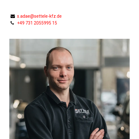
s.adae@settele-kfz.de
+49 731 2055995 15