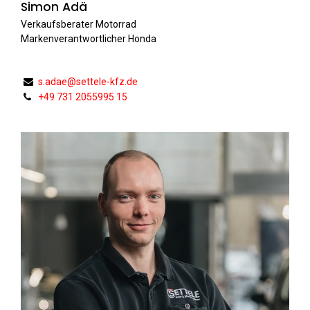
Simon Adä
Verkaufsberater Motorrad
Markenverantwortlicher Honda
s.adae@settele-kfz.de
+49 731 2055995 15