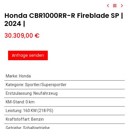
Honda CBR1000RR-R Fireblade SP |
2024 |
30.309,00
€
Anfrage senden
Marke
:
Honda
Kategorie
:
Sportler/Supersportler
Erstzulassung
:
Neufahrzeug
KM-Stand
:
0 km
Leistung
:
160 KW (218 PS)
Kraftstoffart
:
Benzin
Getriebe
:
Schaltgetriebe