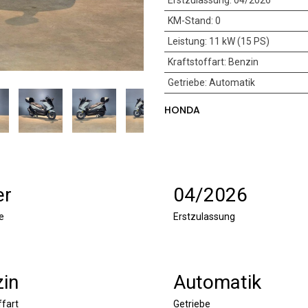
Erstzulassung
:
04/2026
KM-Stand
:
0
Leistung
:
11 kW (15 PS)
Kraftstoffart
:
Benzin
Getriebe
:
Automatik
HONDA
er
04/2026
e
Erstzulassung
in
Automatik
ffart
Getriebe