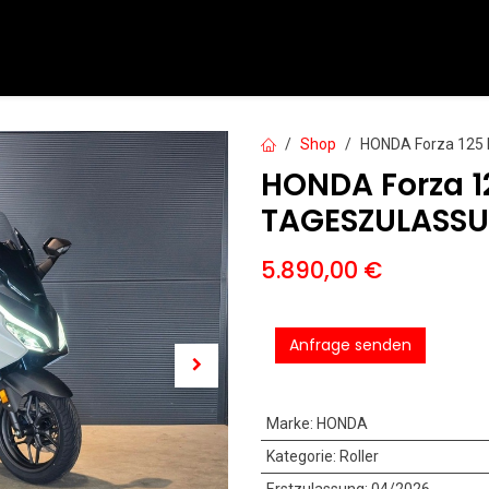
PKW
Motorräder
Motorroller
Service
Mieten
Shop
HONDA Forza 125 
HONDA Forza 12
TAGESZULASS
5.890,00
€
Anfrage senden
Marke
:
HONDA
Kategorie
:
Roller