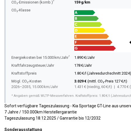
²
CO₂-Emissionen (komb.)
159 g/km
CO₂-Klasse
²
Energiekosten bei 15.000 km/Jahr
1.890 €/Jahr
Kraftfahrzeugsteuer/Jahr
178 €/Jahr
Kraftstoffpreis
1.80 €/l (Jahresdurchschnitt 2024
Mögl. CO₂-Kosten
3.029 €
(mittl. CO₂-Preis 127 €/t)
2026–2035, 15.000 km/Jahr
1.431 € (niedrig, 60 €/t) | 4.770 € 
² Angaben gemäß WLTP-Messverfahren. Kraftstoffpreis: 1.80 €/l (Jahresdurch
Sofort verfügbare Tageszulassung - Kia Sportage GT-Line aus unse
7 Jahre / 150.000km Herstellergarantie
Tageszulassung 18.12.2025 / Ganrantie bis 12/2032
Sonderausstattung