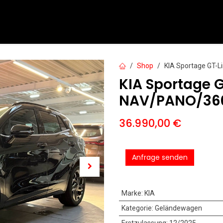
PKW
Motorräder
Motorroller
Service
Mieten
Shop
KIA Sportage GT-
KIA Sportage 
NAV/PANO/360
36.990,00
€
Anfrage senden
Marke
:
KIA
Kategorie
:
Geländewagen