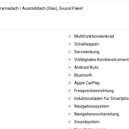
oramadach / Ausstelldach (Glas), Sound-Paket
✓
Multifunktionslenkrad
✓
Schaltwippen
✓
Servolenkung
✓
Volldigitales Kombiinstrument
✓
Android Auto
✓
Bluetooth
✓
Apple CarPlay
✓
Freisprecheinrichtung
✓
Induktionsladen für Smartph
✓
Navigationssystem
✓
Navigationsvorbereitung
✓
Soundsystem