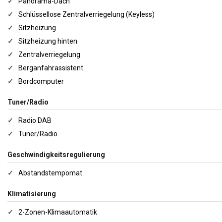
✓
Panorama-Dach
✓
Schlüssellose Zentralverriegelung (Keyless)
✓
Sitzheizung
✓
Sitzheizung hinten
✓
Zentralverriegelung
✓
Berganfahrassistent
✓
Bordcomputer
Tuner/Radio
✓
Radio DAB
✓
Tuner/Radio
Geschwindigkeitsregulierung
✓
Abstandstempomat
Klimatisierung
✓
2-Zonen-Klimaautomatik