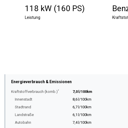
118 kW (160 PS)
Benz
Leistung
Kraftsto
Energieverbrauch & Emissionen
²
Kraftstoffverbrauch (komb.)
7,0 l/100km
Innenstadt
8,6 l/100km
Stadtrand
6,7 l/100km
Landstraße
6,1 l/100km
Autobahn
7,4 l/100km