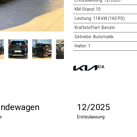
Erstzulassung
:
12/2025
KM-Stand
:
10
Leistung
:
118 kW (160 PS)
Kraftstoffart
:
Benzin
Getriebe
:
Automatik
Halter
:
1
KIA
ändewagen
12/2025
e
Erstzulassung