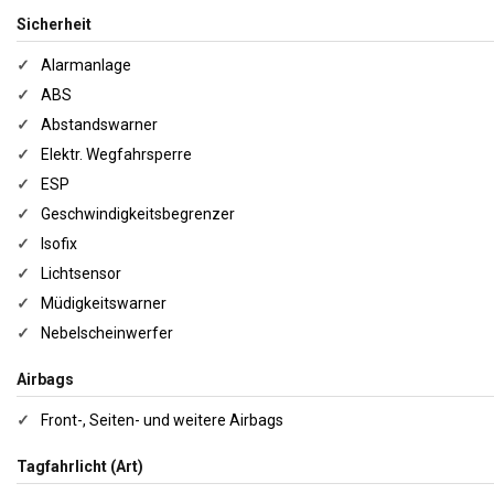
Sicherheit
✓
Alarmanlage
✓
ABS
✓
Abstandswarner
✓
Elektr. Wegfahrsperre
✓
ESP
✓
Geschwindigkeitsbegrenzer
✓
Isofix
✓
Lichtsensor
✓
Müdigkeitswarner
✓
Nebelscheinwerfer
Airbags
✓
Front-, Seiten- und weitere Airbags
Tagfahrlicht (Art)