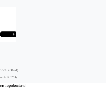
)
(hoch, 200 €/t)
schnitt 2024).
rem Lagerbestand.